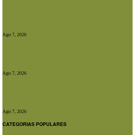
El Gobierno reconstruirá las losas de la Autopista
entre Villa Mercedes...
Ago 7, 2026
Las exportaciones agroindustriales a la Unión
Europea crecieron un 30% en...
Ago 7, 2026
Ser Beef invertirá US$10 millones en una planta
de biogás y...
Ago 7, 2026
CATEGORIAS POPULARES