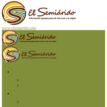
www.elsemiarido.com
Inicio
San Luis
Región
Cuyo
Resto del país
Producción
Agricultura
Ganadería