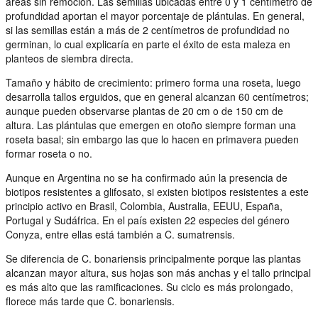
áreas sin remoción. Las semillas ubicadas entre 0 y 1 centímetro de
profundidad aportan el mayor porcentaje de plántulas. En general,
si las semillas están a más de 2 centímetros de profundidad no
germinan, lo cual explicaría en parte el éxito de esta maleza en
planteos de siembra directa.
Tamaño y hábito de crecimiento: primero forma una roseta, luego
desarrolla tallos erguidos, que en general alcanzan 60 centímetros;
aunque pueden observarse plantas de 20 cm o de 150 cm de
altura. Las plántulas que emergen en otoño siempre forman una
roseta basal; sin embargo las que lo hacen en primavera pueden
formar roseta o no.
Aunque en Argentina no se ha confirmado aún la presencia de
biotipos resistentes a glifosato, si existen biotipos resistentes a este
principio activo en Brasil, Colombia, Australia, EEUU, España,
Portugal y Sudáfrica. En el país existen 22 especies del género
Conyza, entre ellas está también a C. sumatrensis.
Se diferencia de C. bonariensis principalmente porque las plantas
alcanzan mayor altura, sus hojas son más anchas y el tallo principal
es más alto que las ramificaciones. Su ciclo es más prolongado,
florece más tarde que C. bonariensis.