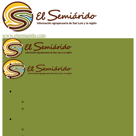
www.elsemiarido.com
Inicio
San Luis
Región
Cuyo
Resto del país
Producción
Agricultura
Ganadería