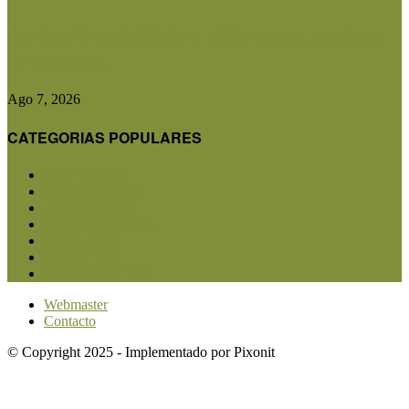
Ser Beef invertirá US$10 millones en una planta
de biogás y...
Ago 7, 2026
CATEGORIAS POPULARES
San Luis
5853
Agricultura
2683
Ganadería
2567
Agroindustria
1873
Sanidad
1734
Política
1640
Investigación
1584
Webmaster
Contacto
© Copyright 2025 - Implementado por Pixonit