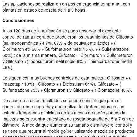
Las aplicaciones se realizaron en pos emergencia temprana , con
plantas en estado de roseta de 1 a 3 hojas.
Conclusionnes
A los 120 días de la aplicación se pudo observar el excelente
control de rama negra que produjeron los tratamientos de Glifosato
(sal monoamónica 74,7%, 67,9% de equivalente ácido) + (
Clorimuron etil 20% + Sulfometuron metil 15%), + ( Sulfentrazone
50%) ; de la misma manera, Glifosato + Clorimuron + Sulfometuron
y Glifosato +( Iodosulfuron metil sodio 6% + Thiencarbazone methil
45%).
Le siguen con muy buenos controles de esta maleza: Glifosato + (
Imazetapir 10%) , Glifosato + ( Diclosulam 84%), Glifosato + (
Sulfentrazone 75% + Clorimuron ) y Glifosato + ( Clomazone 48%).
De acuerdo a estos resultados se puede concluir que para el
control de rama negra hay que realizar los tratamientos en sus
estados tempranos o iniciales en los meses de otoño cuando la
malezas se encuentra en estado de roseta pequeña de 5 a 7 cm de
diámetro A medida que aumenta su tamaño disminuye el control y
se tiene que recurrir al “doble golpe” utilizando mezcla de productos
hormonales y desecantes para permitir la siembra del cultivo de