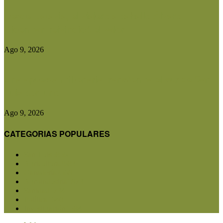
Desde Batavia, el viajero a caballo Álvaro
Biderman reivindicó el valor...
Ago 9, 2026
Una apuesta millonaria transforma el sur de San
Luis con uno...
Ago 9, 2026
CATEGORIAS POPULARES
San Luis
5856
Agricultura
2683
Ganadería
2568
Agroindustria
1873
Sanidad
1734
Política
1640
Investigación
1584