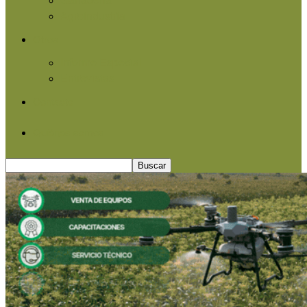
Agroindustria
Otros
Informe Especial
Entrevistas
Contacto
Quiénes somos