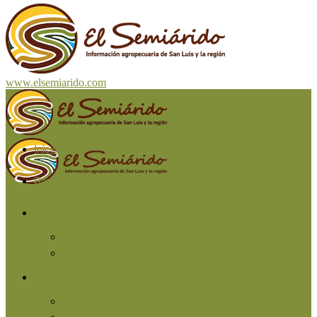
www.elsemiarido.com
Inicio
San Luis
Región
Cuyo
Resto del país
Producción
Agricultura
Ganadería