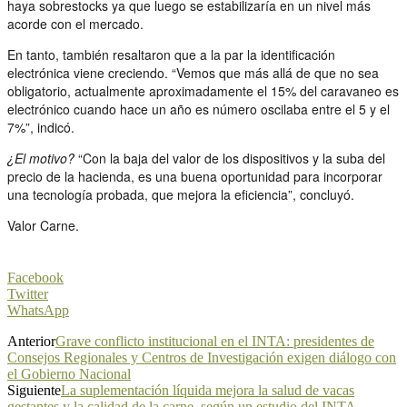
haya sobrestocks ya que luego se estabilizaría en un nivel más
acorde con el mercado.
En tanto, también resaltaron que a la par la identificación
electrónica viene creciendo. “Vemos que más allá de que no sea
obligatorio, actualmente aproximadamente el 15% del caravaneo es
electrónico cuando hace un año es número oscilaba entre el 5 y el
7%”, indicó.
¿El motivo?
“Con la baja del valor de los dispositivos y la suba del
precio de la hacienda, es una buena oportunidad para incorporar
una tecnología probada, que mejora la eficiencia”, concluyó.
Valor Carne.
Facebook
Twitter
WhatsApp
Anterior
Grave conflicto institucional en el INTA: presidentes de
Consejos Regionales y Centros de Investigación exigen diálogo con
el Gobierno Nacional
Siguiente
La suplementación líquida mejora la salud de vacas
gestantes y la calidad de la carne, según un estudio del INTA