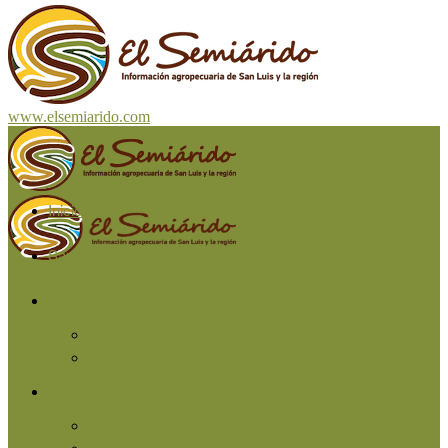
www.elsemiarido.com
Inicio
San Luis
Región
Cuyo
Resto del país
Producción
Agricultura
Ganadería