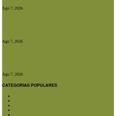
Ago 7, 2026
Las exportaciones agroindustriales a la Unión
Europea crecieron un 30% en...
Ago 7, 2026
Ser Beef invertirá US$10 millones en una planta
de biogás y...
Ago 7, 2026
CATEGORIAS POPULARES
San Luis
5853
Agricultura
2683
Ganadería
2567
Agroindustria
1873
Sanidad
1734