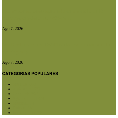
Las exportaciones agroindustriales a la Unión
Europea crecieron un 30% en...
Ago 7, 2026
Ser Beef invertirá US$10 millones en una planta
de biogás y...
Ago 7, 2026
CATEGORIAS POPULARES
San Luis
5853
Agricultura
2683
Ganadería
2567
Agroindustria
1873
Sanidad
1734
Política
1640
Investigación
1584