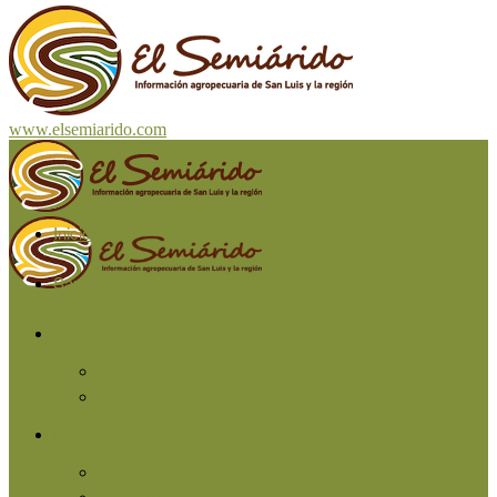
www.elsemiarido.com
Inicio
San Luis
Región
Cuyo
Resto del país
Producción
Agricultura
Ganadería