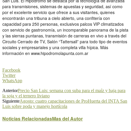
San Luis. El Hipódromo se destaca por la tecnología de avanzada
para transmisiones, sistemas de apuestas y seguridad, así como
por el excelente servicio que ofrece a sus visitantes, quienes
encontrarán una tribuna a cielo abierto, una confitería con
capacidad para 250 personas, exclusivos palcos VIP climatizados
con servicio de gastronomía, un incomparable panorama de la pista
y las sierras puntanas, transmisión de carreras en vivo a través del
Circuito Cerrado de TV, Salón “Tattersall” para todo tipo de eventos
sociales y empresariales y una completa villa hípica. Más
información en www.hipodromolapunta.com.ar
Facebook
Twitter
WhatsApp
Anterior
Precio San Luis: semana con suba para el maíz y baja para
la soja y el ternero liviano
Siguiente
Agosto: cuatro capacitaciones de ProHuerta del INTA San
Luis sobre poda y manejo hortícola
Noticias Relacionadas
Mas del Autor