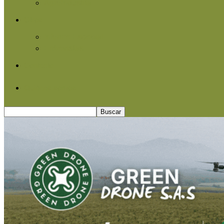
Agroindustria
Otros
Informe Especial
Entrevistas
Contacto
Quiénes somos