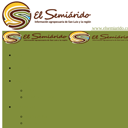
www.elsemiarido.
Inicio
San Luis
Región
Cuyo
Resto del país
Producción
Agricultura
Ganadería