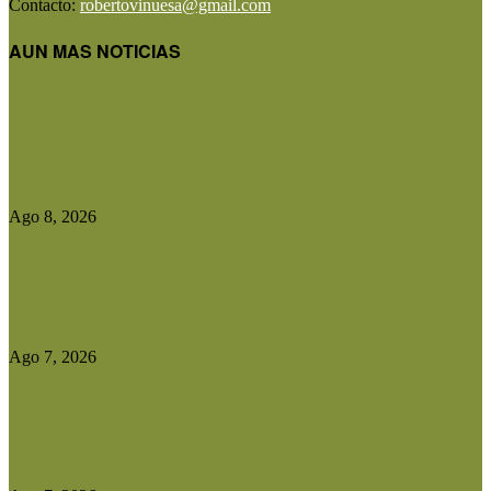
Contacto:
robertovinuesa@gmail.com
AUN MAS NOTICIAS
Precios de la hacienda: rebote moderado en los
precios del gordo,...
Ago 8, 2026
El Gobierno reconstruirá las losas de la Autopista
entre Villa Mercedes...
Ago 7, 2026
Las exportaciones agroindustriales a la Unión
Europea crecieron un 30% en...