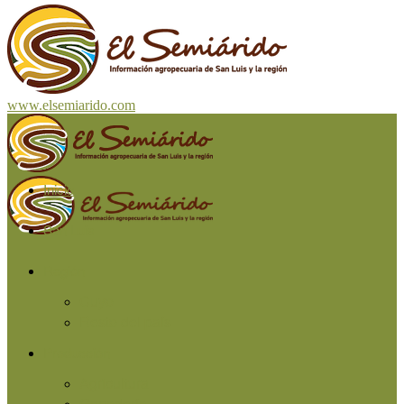
www.elsemiarido.com
Inicio
San Luis
Región
Cuyo
Resto del país
Producción
Agricultura
Ganadería