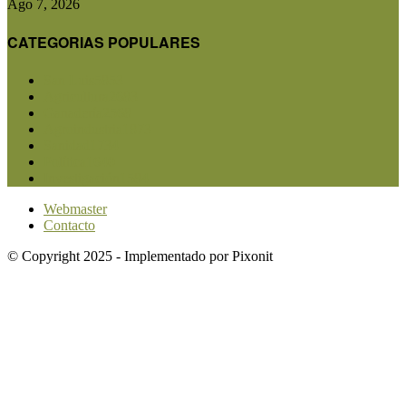
Ago 7, 2026
CATEGORIAS POPULARES
San Luis
5853
Agricultura
2683
Ganadería
2568
Agroindustria
1873
Sanidad
1734
Política
1640
Investigación
1584
Webmaster
Contacto
© Copyright 2025 - Implementado por Pixonit