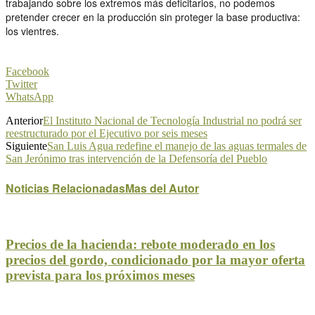
trabajando sobre los extremos más deficitarios, no podemos
pretender crecer en la producción sin proteger la base productiva:
los vientres.
Facebook
Twitter
WhatsApp
Anterior
El Instituto Nacional de Tecnología Industrial no podrá ser
reestructurado por el Ejecutivo por seis meses
Siguiente
San Luis Agua redefine el manejo de las aguas termales de
San Jerónimo tras intervención de la Defensoría del Pueblo
Noticias Relacionadas
Mas del Autor
Precios de la hacienda: rebote moderado en los
precios del gordo, condicionado por la mayor oferta
prevista para los próximos meses