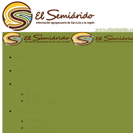
www.elsemiarido.
Inicio
San Luis
Región
Cuyo
Resto del país
Producción
Agricultura
Ganadería