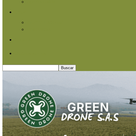
Agroindustria
Otros
Informe Especial
Entrevistas
Contacto
Quiénes somos