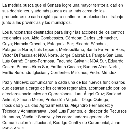
La medida busca que el Senasa logre una mayor territorialidad en
sus decisiones, y además pueda estar más cerca de los
productores de cada región para continuar fortaleciendo el trabajo
junto a las provincias y los municipios.
Los funcionarios destinados para dirigir las acciones de los centros
regionales son, Aldo Combessies, Córdoba; Carlos Lehmacher,
Cuyo; Horacio Crovetto, Patagonia Sur; Ricardo Sánchez,
Patagonia Norte; Luis Leppen, Metropolitano; Santa Fe-Entre Ríos,
Víctor Di Pascuale; NOA Norte, Jorge Cabral; La Pampa-San Luis,
Luis Carné; Chaco-Formosa, Facundo Galvani; NOA Sur, Eduardo
Castro; Buenos Aires Sur, Emiliano Cacace; Buenos Aires Norte,
Emilio Berrondo Iglesias y Corrientes-Misiones, Pedro Méndez.
Paz y Milicevic comunicaron a cada una de los nuevos funcionarios
que estarán a cargo de los centros regionales, acompañado por los
directores nacionales de Operaciones, Juan Ángel Cruz; Sanidad
Animal, Ximena Melón; Protección Vegetal, Diego Quiroga;
Inocuidad y Calidad Agroalimentaria, Alejandro Fernández; y
Técnica y Administrativa, José Luis Fuentes, el director de Recursos
Humanos, Vladimir Smolyn y los coordinadores general de
Comunicación institucional, Rodrigo Conti y de Ceremonial, Juan
Pablo Arruti.