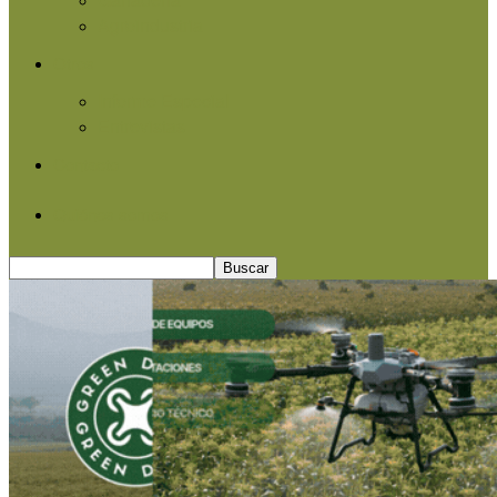
Agroindustria
Otros
Informe Especial
Entrevistas
Contacto
Quiénes somos