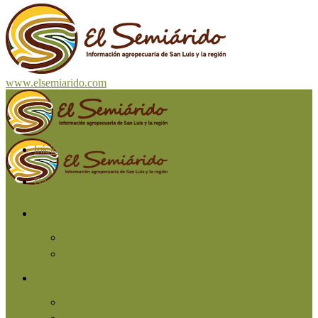
www.elsemiarido.com
Inicio
San Luis
Región
Cuyo
Resto del país
Producción
Agricultura
Ganadería