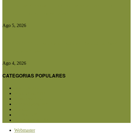
Entidades rurales y diputados analizaron el
proyecto de ley para crear...
Ago 5, 2026
CRA advirtió que cualquier cambio en el plan
contra la aftosa...
Ago 4, 2026
CATEGORIAS POPULARES
San Luis
5850
Agricultura
2682
Ganadería
2566
Agroindustria
1870
Sanidad
1734
Política
1639
Investigación
1584
Webmaster