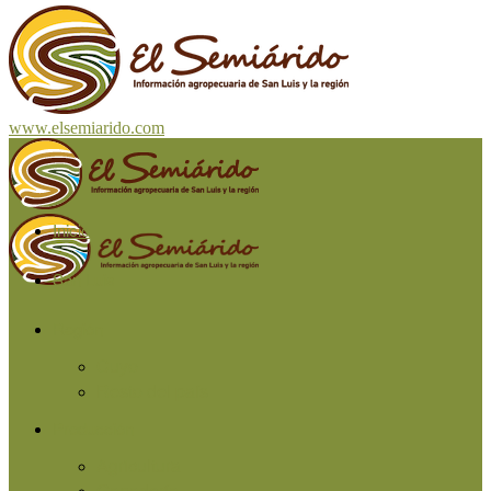
www.elsemiarido.com
Inicio
San Luis
Región
Cuyo
Resto del país
Producción
Agricultura
Ganadería