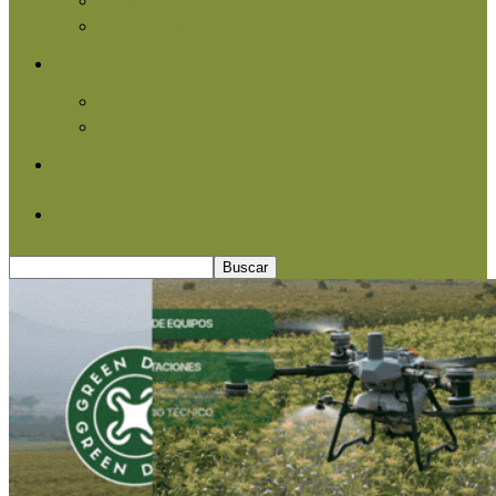
Agroindustria
Otros
Informe Especial
Entrevistas
Contacto
Quiénes somos