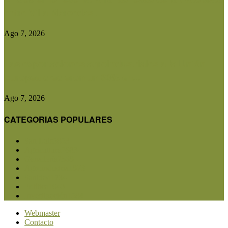
entre Villa Mercedes...
Ago 7, 2026
Las exportaciones agroindustriales a la Unión
Europea crecieron un 30% en...
Ago 7, 2026
CATEGORIAS POPULARES
San Luis
5853
Agricultura
2683
Ganadería
2568
Agroindustria
1873
Sanidad
1734
Política
1640
Investigación
1584
Webmaster
Contacto