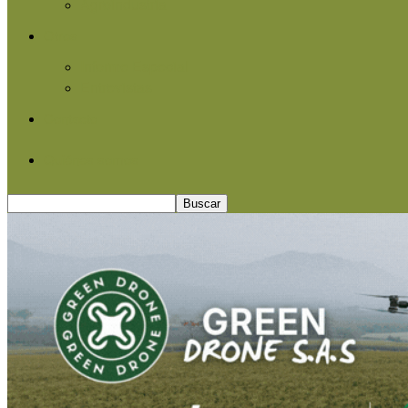
Agroindustria
Otros
Informe Especial
Entrevistas
Contacto
Quiénes somos