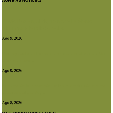
AUN MAS NOTICIAS
Desde Batavia, el viajero a caballo Álvaro
Biderman reivindicó el valor...
Ago 9, 2026
Una apuesta millonaria transforma el sur de San
Luis con uno...
Ago 9, 2026
Precios de la hacienda: rebote moderado en los
precios del gordo,...
Ago 8, 2026