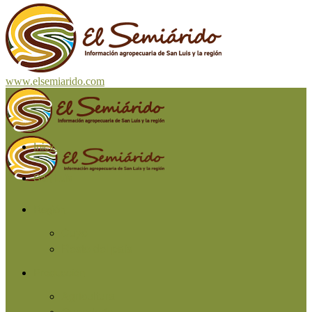
www.elsemiarido.com
Inicio
San Luis
Región
Cuyo
Resto del país
Producción
Agricultura
Ganadería