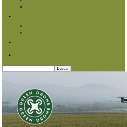
Agroindustria
Otros
Informe Especial
Entrevistas
Contacto
Quiénes somos