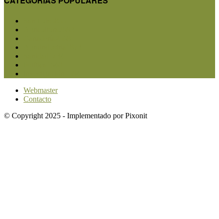
CATEGORIAS POPULARES
San Luis
5855
Agricultura
2683
Ganadería
2568
Agroindustria
1873
Sanidad
1734
Política
1640
Investigación
1584
Webmaster
Contacto
© Copyright 2025 - Implementado por Pixonit