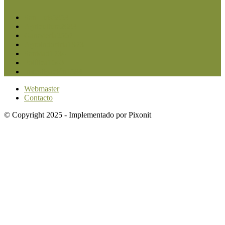
San Luis
5853
Agricultura
2683
Ganadería
2567
Agroindustria
1873
Sanidad
1734
Política
1640
Investigación
1584
Webmaster
Contacto
© Copyright 2025 - Implementado por Pixonit