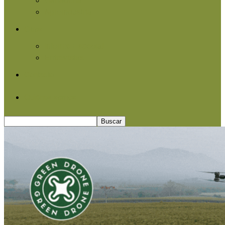
Agroindustria
Otros
Informe Especial
Entrevistas
Contacto
Quiénes somos