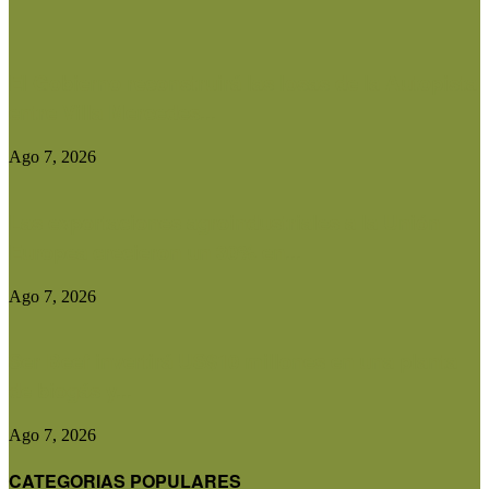
El Gobierno reconstruirá las losas de la Autopista
entre Villa Mercedes...
Ago 7, 2026
Las exportaciones agroindustriales a la Unión
Europea crecieron un 30% en...
Ago 7, 2026
Ser Beef invertirá US$10 millones en una planta
de biogás y...
Ago 7, 2026
CATEGORIAS POPULARES