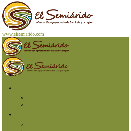
www.elsemiarido.com
Inicio
San Luis
Región
Cuyo
Resto del país
Producción
Agricultura
Ganadería