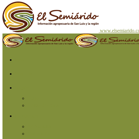
www.elsemiarido.
Inicio
San Luis
Región
Cuyo
Resto del país
Producción
Agricultura
Ganadería