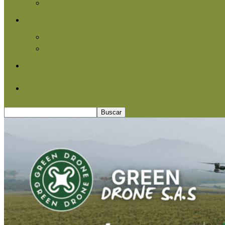
Agroindustria
Otros
Informe Especial
Entrevistas
Contacto
Quiénes somos