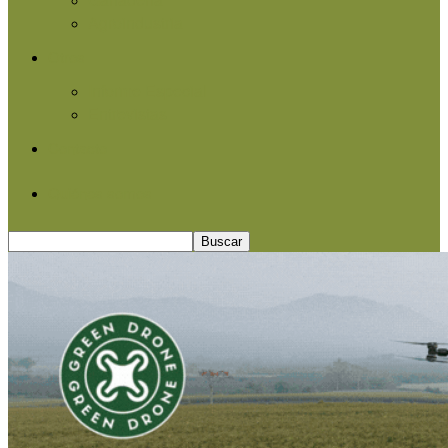
Agroindustria
Otros
Informe Especial
Entrevistas
Contacto
Quiénes somos