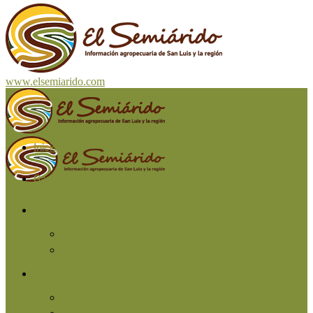
www.elsemiarido.com
Inicio
San Luis
Región
Cuyo
Resto del país
Producción
Agricultura
Ganadería