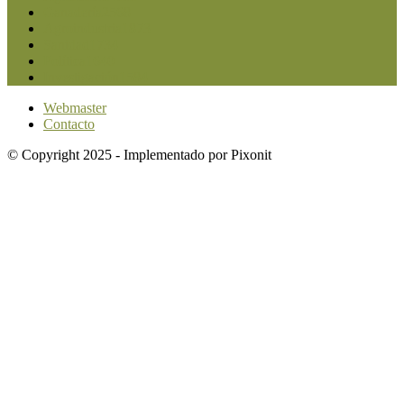
Ganadería
2568
Agroindustria
1873
Sanidad
1734
Política
1640
Investigación
1584
Webmaster
Contacto
© Copyright 2025 - Implementado por Pixonit