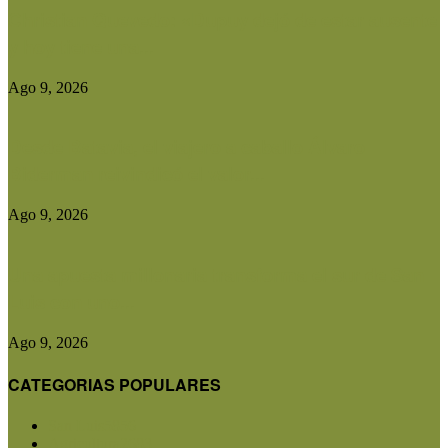
Christian Quevedo: «Dupuy dejó de estar ausente
y hoy tiene una...
Ago 9, 2026
Desde Batavia, el viajero a caballo Álvaro
Biderman reivindicó el valor...
Ago 9, 2026
Una apuesta millonaria transforma el sur de San
Luis con uno...
Ago 9, 2026
CATEGORIAS POPULARES
San Luis
5856
Agricultura
2683