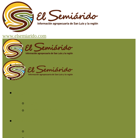
www.elsemiarido.com
Inicio
San Luis
Región
Cuyo
Resto del país
Producción
Agricultura
Ganadería