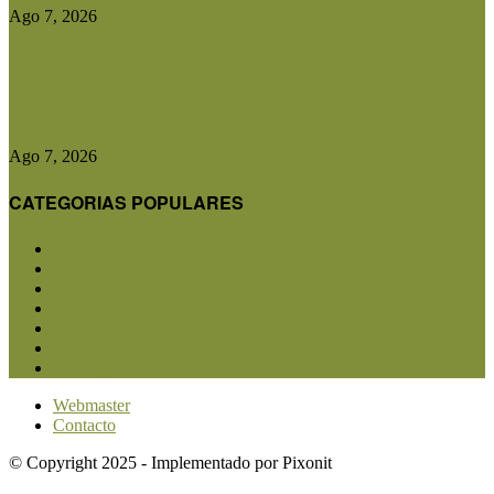
Ago 7, 2026
Las exportaciones agroindustriales a la Unión
Europea crecieron un 30% en...
Ago 7, 2026
CATEGORIAS POPULARES
San Luis
5853
Agricultura
2683
Ganadería
2568
Agroindustria
1873
Sanidad
1734
Política
1640
Investigación
1584
Webmaster
Contacto
© Copyright 2025 - Implementado por Pixonit