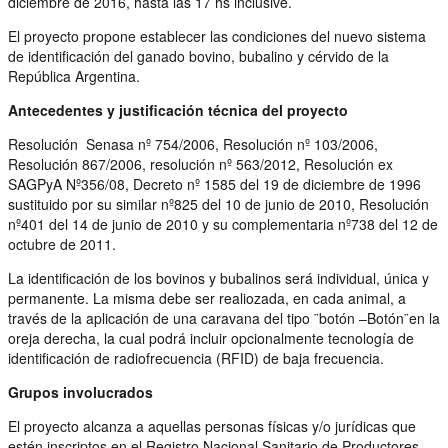
diciembre de 2016, hasta las 17 hs inclusive.
El proyecto propone establecer las condiciones del nuevo sistema
de identificación del ganado bovino, bubalino y cérvido de la
República Argentina.
Antecedentes y justificación técnica del proyecto
Resolución Senasa nº 754/2006, Resolución nº 103/2006,
Resolución 867/2006, resolución nº 563/2012, Resolución ex
SAGPyA Nº356/08, Decreto nº 1585 del 19 de diciembre de 1996
sustituido por su similar nº825 del 10 de junio de 2010, Resolución
nº401 del 14 de junio de 2010 y su complementaria nº738 del 12 de
octubre de 2011.
La identificación de los bovinos y bubalinos será individual, única y
permanente. La misma debe ser realiozada, en cada animal, a
través de la aplicación de una caravana del tipo ¨botón –Botón¨en la
oreja derecha, la cual podrá incluir opcionalmente tecnología de
identificación de radiofrecuencia (RFID) de baja frecuencia.
Grupos involucrados
El proyecto alcanza a aquellas personas físicas y/o jurídicas que
estén inscriptos en el Registro Nacional Sanitario de Productores