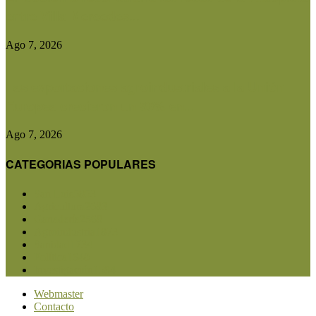
entre Villa Mercedes...
Ago 7, 2026
Las exportaciones agroindustriales a la Unión
Europea crecieron un 30% en...
Ago 7, 2026
CATEGORIAS POPULARES
San Luis
5853
Agricultura
2683
Ganadería
2568
Agroindustria
1873
Sanidad
1734
Política
1640
Investigación
1584
Webmaster
Contacto