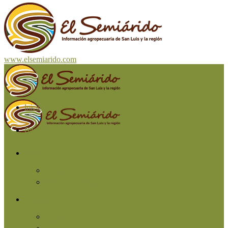
www.elsemiarido.com
Inicio
San Luis
Región
Cuyo
Resto del país
Producción
Agricultura
Ganadería