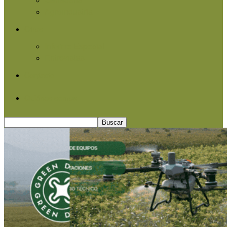
Agroindustria
Otros
Informe Especial
Entrevistas
Contacto
Quiénes somos