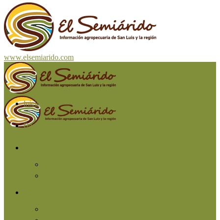
www.elsemiarido.com
Inicio
San Luis
Región
Cuyo
Resto del país
Producción
Agricultura
Ganadería