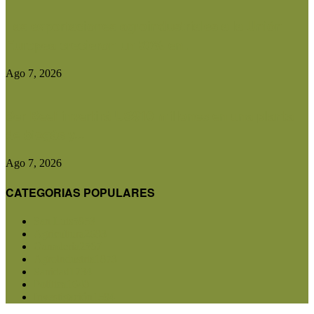
Las exportaciones agroindustriales a la Unión
Europea crecieron un 30% en...
Ago 7, 2026
Ser Beef invertirá US$10 millones en una planta
de biogás y...
Ago 7, 2026
CATEGORIAS POPULARES
San Luis
5853
Agricultura
2683
Ganadería
2567
Agroindustria
1873
Sanidad
1734
Política
1640
Investigación
1584