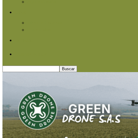
Agroindustria
Otros
Informe Especial
Entrevistas
Contacto
Quiénes somos