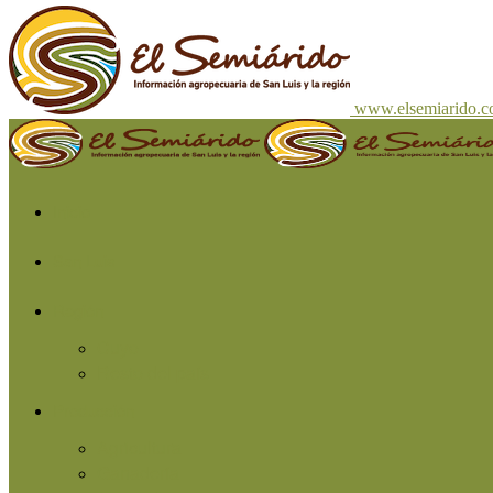
www.elsemiarido.
Inicio
San Luis
Región
Cuyo
Resto del país
Producción
Agricultura
Ganadería