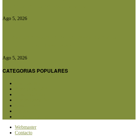
Camineros y el proyecto avanza...
Ago 5, 2026
Entidades rurales y diputados analizaron el
proyecto de ley para crear...
Ago 5, 2026
CATEGORIAS POPULARES
San Luis
5850
Agricultura
2683
Ganadería
2566
Agroindustria
1870
Sanidad
1734
Política
1639
Investigación
1584
Webmaster
Contacto