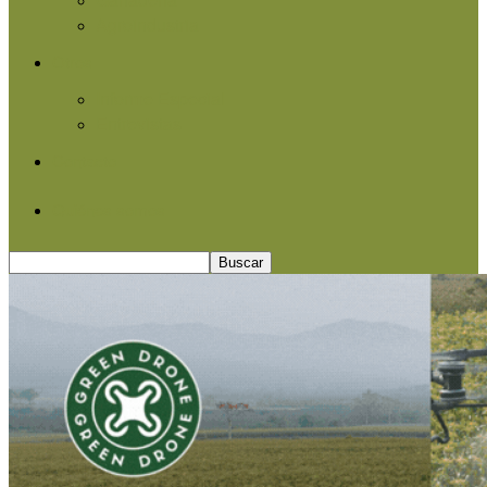
Agroindustria
Otros
Informe Especial
Entrevistas
Contacto
Quiénes somos