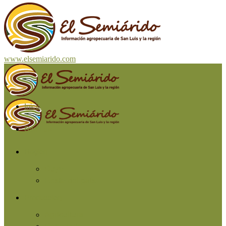
www.elsemiarido.com
Inicio
San Luis
Región
Cuyo
Resto del país
Producción
Agricultura
Ganadería