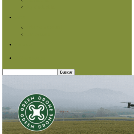
Agroindustria
Otros
Informe Especial
Entrevistas
Contacto
Quiénes somos