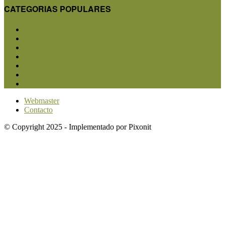
CATEGORIAS POPULARES
San Luis
5850
Agricultura
2682
Ganadería
2566
Agroindustria
1870
Sanidad
1734
Política
1639
Investigación
1584
Webmaster
Contacto
© Copyright 2025 - Implementado por Pixonit