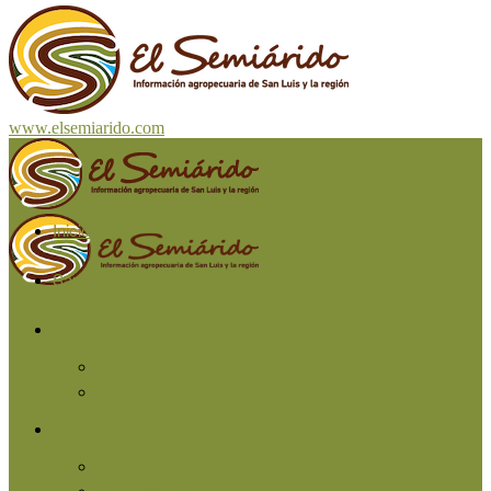
www.elsemiarido.com
Inicio
San Luis
Región
Cuyo
Resto del país
Producción
Agricultura
Ganadería