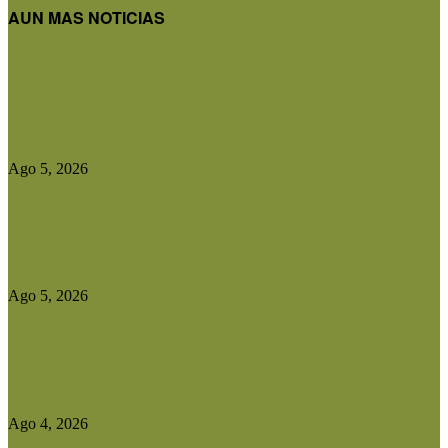
AUN MAS NOTICIAS
Diputados aprobó el régimen de Consorcios
Camineros y el proyecto avanza...
Ago 5, 2026
Entidades rurales y diputados analizaron el
proyecto de ley para crear...
Ago 5, 2026
CRA advirtió que cualquier cambio en el plan
contra la aftosa...
Ago 4, 2026