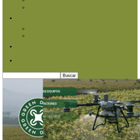
Agroindustria
Otros
Informe Especial
Entrevistas
Contacto
Quiénes somos