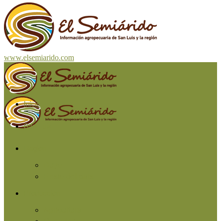
www.elsemiarido.com
Inicio
San Luis
Región
Cuyo
Resto del país
Producción
Agricultura
Ganadería