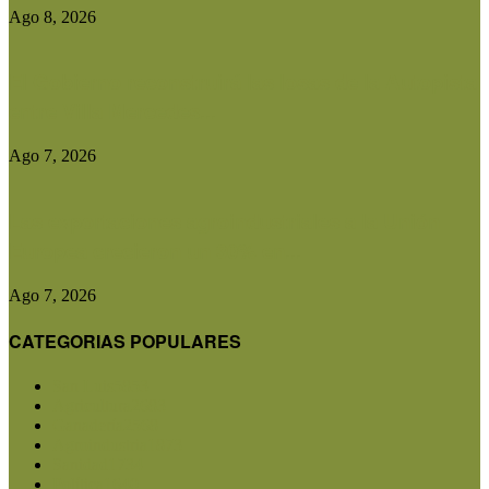
Ago 8, 2026
El Gobierno reconstruirá las losas de la Autopista
entre Villa Mercedes...
Ago 7, 2026
Las exportaciones agroindustriales a la Unión
Europea crecieron un 30% en...
Ago 7, 2026
CATEGORIAS POPULARES
San Luis
5853
Agricultura
2683
Ganadería
2568
Agroindustria
1873
Sanidad
1734
Política
1640