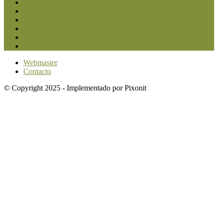
Agricultura
2683
Ganadería
2567
Agroindustria
1873
Sanidad
1734
Política
1640
Investigación
1584
Webmaster
Contacto
© Copyright 2025 - Implementado por Pixonit