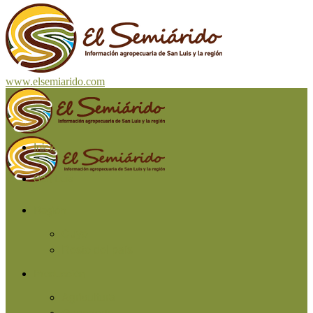
www.elsemiarido.com
Inicio
San Luis
Región
Cuyo
Resto del país
Producción
Agricultura
Ganadería