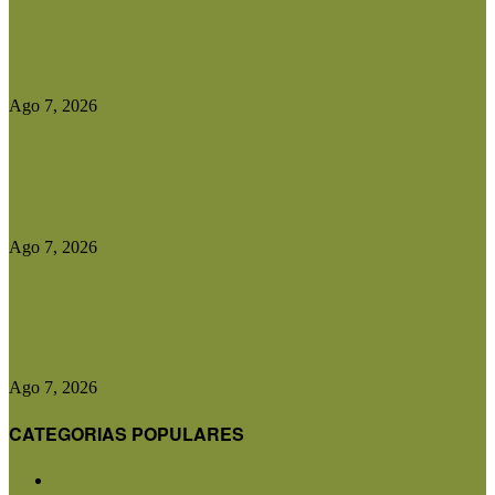
El Gobierno reconstruirá las losas de la Autopista
entre Villa Mercedes...
Ago 7, 2026
Las exportaciones agroindustriales a la Unión
Europea crecieron un 30% en...
Ago 7, 2026
Ser Beef invertirá US$10 millones en una planta
de biogás y...
Ago 7, 2026
CATEGORIAS POPULARES
San Luis
5853