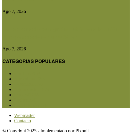
Ago 7, 2026
Las exportaciones agroindustriales a la Unión
Europea crecieron un 30% en...
Ago 7, 2026
CATEGORIAS POPULARES
San Luis
5853
Agricultura
2683
Ganadería
2568
Agroindustria
1873
Sanidad
1734
Política
1640
Investigación
1584
Webmaster
Contacto
© Copyright 2025 - Implementado por Pixonit