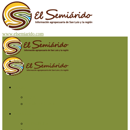
www.elsemiarido.com
Inicio
San Luis
Región
Cuyo
Resto del país
Producción
Agricultura
Ganadería