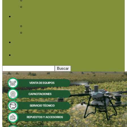
Agroindustria
Otros
Informe Especial
Entrevistas
Contacto
Quiénes somos