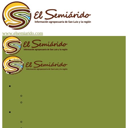
www.elsemiarido.com
Inicio
San Luis
Región
Cuyo
Resto del país
Producción
Agricultura
Ganadería