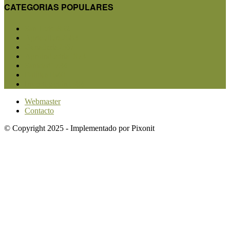
CATEGORIAS POPULARES
San Luis
5852
Agricultura
2683
Ganadería
2567
Agroindustria
1873
Sanidad
1734
Política
1640
Investigación
1584
Webmaster
Contacto
© Copyright 2025 - Implementado por Pixonit