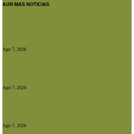
AUN MAS NOTICIAS
Las exportaciones agroindustriales a la Unión
Europea crecieron un 30% en...
Ago 7, 2026
Ser Beef invertirá US$10 millones en una planta
de biogás y...
Ago 7, 2026
La ganadería cambia: Cómo evolucionan la
producción y el consumo de...
Ago 7, 2026