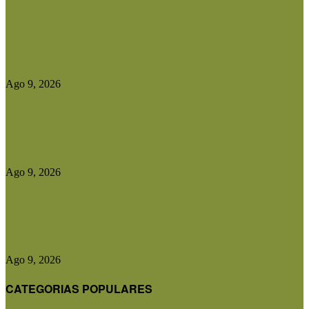
Manuel Rosa lleva la agricultura de precisión a
los campos de...
Ago 9, 2026
Christian Quevedo: «Dupuy dejó de estar ausente
y hoy tiene una...
Ago 9, 2026
Desde Batavia, el viajero a caballo Álvaro
Biderman reivindicó el valor...
Ago 9, 2026
CATEGORIAS POPULARES