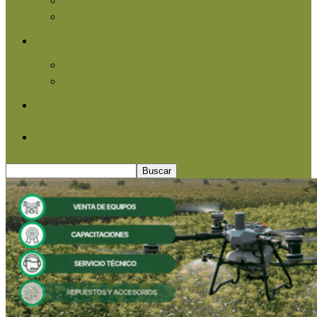
Agroindustria
Otros
Informe Especial
Entrevistas
Contacto
Quiénes somos