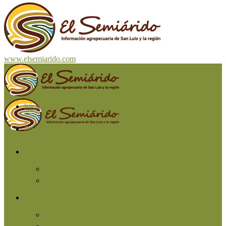
www.elsemiarido.com
Inicio
San Luis
Región
Cuyo
Resto del país
Producción
Agricultura
Ganadería