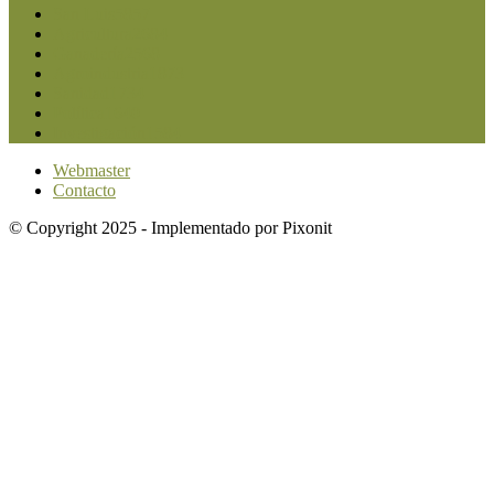
San Luis
5857
Agricultura
2684
Ganadería
2568
Agroindustria
1873
Sanidad
1734
Política
1640
Investigación
1584
Webmaster
Contacto
© Copyright 2025 - Implementado por Pixonit