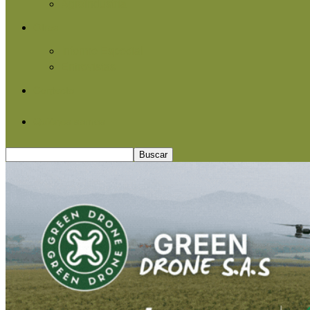
Agroindustria
Otros
Informe Especial
Entrevistas
Contacto
Quiénes somos