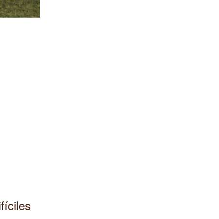
íciles