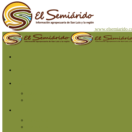
www.elsemiarido.
Inicio
San Luis
Región
Cuyo
Resto del país
Producción
Agricultura
Ganadería