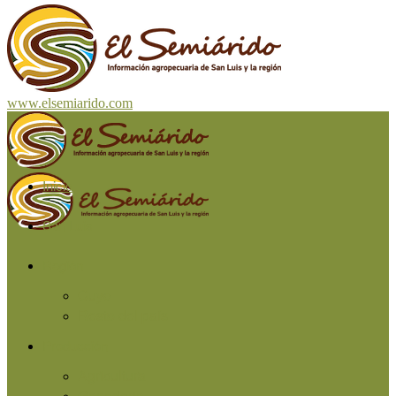
www.elsemiarido.com
Inicio
San Luis
Región
Cuyo
Resto del país
Producción
Agricultura
Ganadería