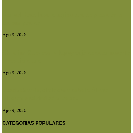
Manuel Rosa lleva la agricultura de precisión a
los campos de...
Ago 9, 2026
Christian Quevedo: «Dupuy dejó de estar ausente
y hoy tiene una...
Ago 9, 2026
Desde Batavia, el viajero a caballo Álvaro
Biderman reivindicó el valor...
Ago 9, 2026
CATEGORIAS POPULARES