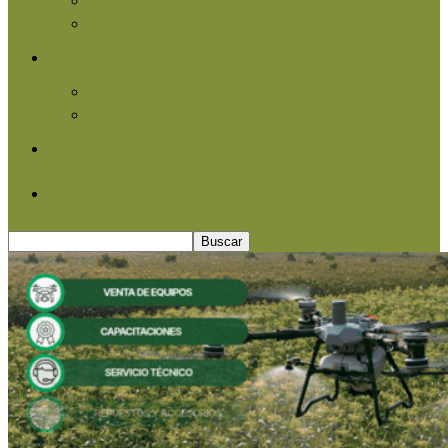
Agroindustria
Otros
Informe Especial
Entrevistas
Contacto
Quiénes somos