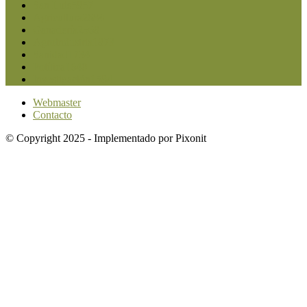
San Luis
5857
Agricultura
2684
Ganadería
2568
Agroindustria
1873
Sanidad
1734
Política
1640
Investigación
1584
Webmaster
Contacto
© Copyright 2025 - Implementado por Pixonit