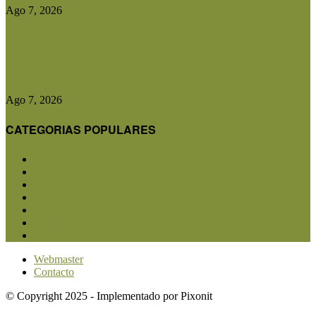
Ago 7, 2026
Las exportaciones agroindustriales a la Unión
Europea crecieron un 30% en...
Ago 7, 2026
CATEGORIAS POPULARES
San Luis
5853
Agricultura
2683
Ganadería
2568
Agroindustria
1873
Sanidad
1734
Política
1640
Investigación
1584
Webmaster
Contacto
© Copyright 2025 - Implementado por Pixonit