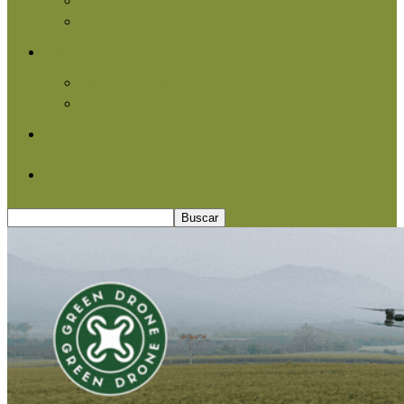
Agroindustria
Otros
Informe Especial
Entrevistas
Contacto
Quiénes somos