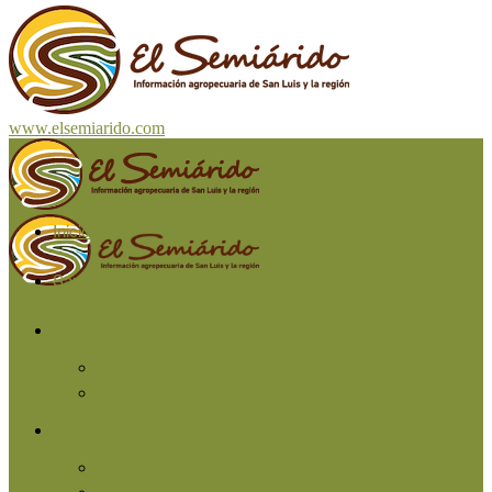
www.elsemiarido.com
Inicio
San Luis
Región
Cuyo
Resto del país
Producción
Agricultura
Ganadería