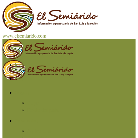
www.elsemiarido.com
Inicio
San Luis
Región
Cuyo
Resto del país
Producción
Agricultura
Ganadería