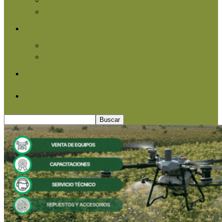
Agroindustria
Otros
Informe Especial
Entrevistas
Contacto
Quiénes somos