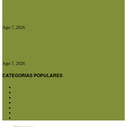
El Gobierno reconstruirá las losas de la Autopista
entre Villa Mercedes...
Ago 7, 2026
Las exportaciones agroindustriales a la Unión
Europea crecieron un 30% en...
Ago 7, 2026
CATEGORIAS POPULARES
San Luis
5853
Agricultura
2683
Ganadería
2568
Agroindustria
1873
Sanidad
1734
Política
1640
Investigación
1584