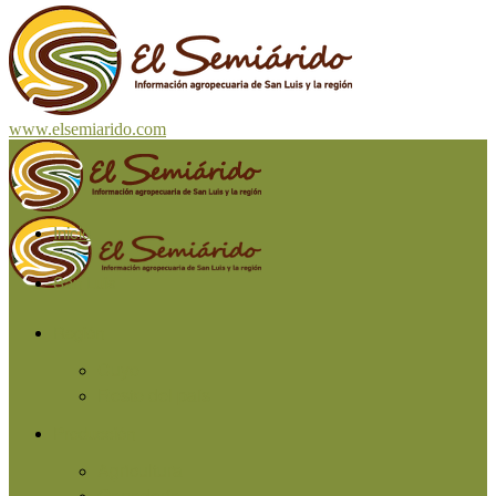
www.elsemiarido.com
Inicio
San Luis
Región
Cuyo
Resto del país
Producción
Agricultura
Ganadería