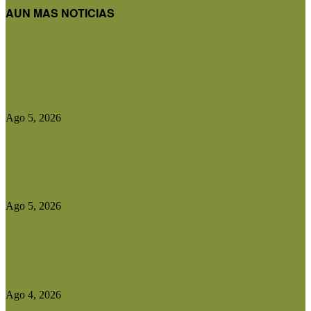
AUN MAS NOTICIAS
Diputados aprobó el régimen de Consorcios
Camineros y el proyecto avanza...
Ago 5, 2026
Entidades rurales y diputados analizaron el
proyecto de ley para crear...
Ago 5, 2026
CRA advirtió que cualquier cambio en el plan
contra la aftosa...
Ago 4, 2026