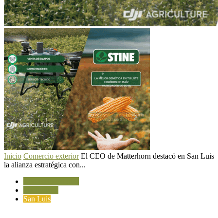
Inicio
Comercio exterior
El CEO de Matterhorn destacó en San Luis
la alianza estratégica con...
Comercio exterior
Maquinaria
San Luis