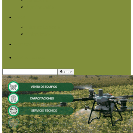
Agroindustria
Otros
Informe Especial
Entrevistas
Contacto
Quiénes somos