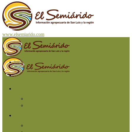
www.elsemiarido.com
Inicio
San Luis
Región
Cuyo
Resto del país
Producción
Agricultura
Ganadería