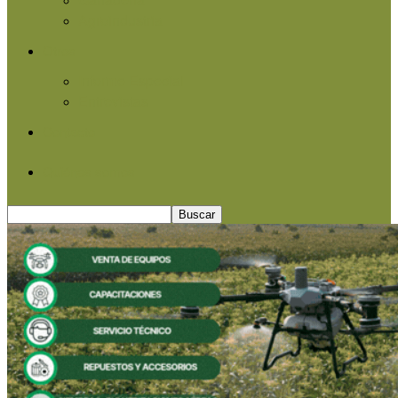
Agroindustria
Otros
Informe Especial
Entrevistas
Contacto
Quiénes somos