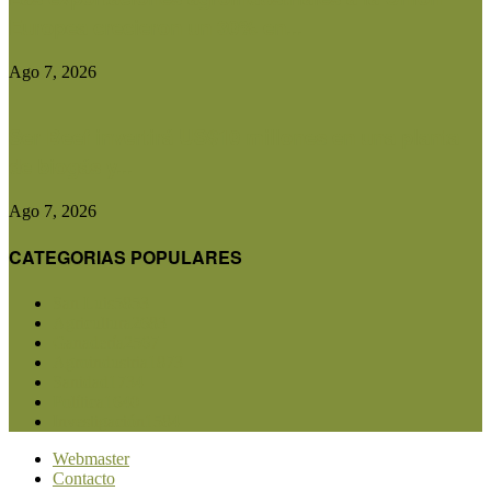
Europea crecieron un 30% en...
Ago 7, 2026
Ser Beef invertirá US$10 millones en una planta
de biogás y...
Ago 7, 2026
CATEGORIAS POPULARES
San Luis
5853
Agricultura
2683
Ganadería
2567
Agroindustria
1873
Sanidad
1734
Política
1640
Investigación
1584
Webmaster
Contacto