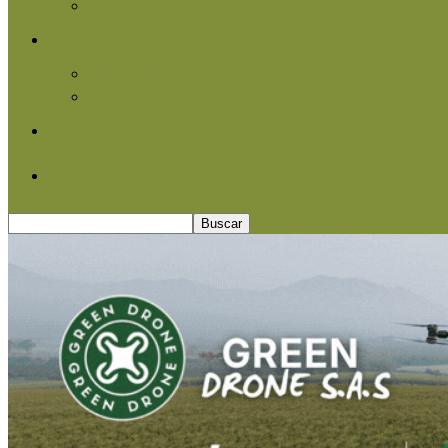
Agroindustria
Otros
Informe Especial
Entrevistas
Contacto
Quiénes somos