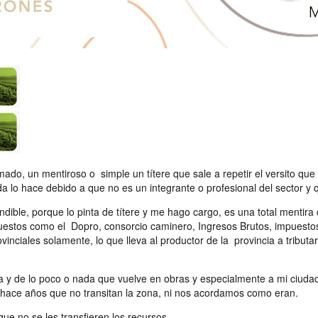
mado, un mentiroso o simple un títere que sale a repetir el versito q
da lo hace debido a que no es un integrante o profesional del sector 
endible, porque lo pinta de títere y me hago cargo, es una total menti
mpuestos como el Dopro, consorcio caminero, Ingresos Brutos, impuestos
inciales solamente, lo que lleva al productor de la provincia a tributa
era y de lo poco o nada que vuelve en obras y especialmente a mi ciu
al hace años que no transitan la zona, ni nos acordamos como eran.
ue no se les transfieren los recursos.