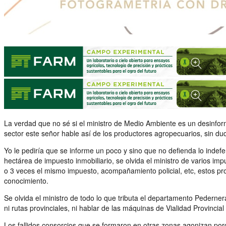
La verdad que no sé si el ministro de Medio Ambiente es un desinfor
sector este señor hable así de los productores agropecuarios, sin du
Yo le pediría que se informe un poco y sino que no defienda lo indef
hectárea de impuesto inmobiliario, se olvida el ministro de varios i
o 3 veces el mismo impuesto, acompañamiento policial, etc, estos prov
conocimiento.
Se olvida el ministro de todo lo que tributa el departamento Pedern
ni rutas provinciales, ni hablar de las máquinas de Vialidad Provinci
Los fallidos consorcios que se formaron en otras zonas agonizan porq