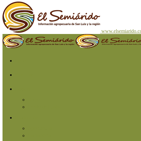
www.elsemiarido.
Inicio
San Luis
Región
Cuyo
Resto del país
Producción
Agricultura
Ganadería