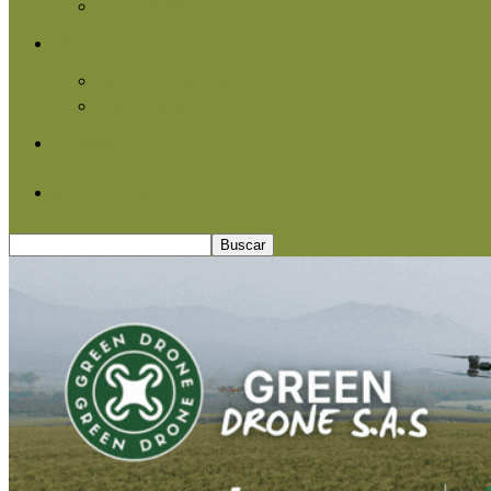
Agroindustria
Otros
Informe Especial
Entrevistas
Contacto
Quiénes somos