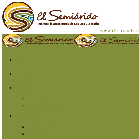
www.elsemiarido.
Inicio
San Luis
Región
Cuyo
Resto del país
Producción
Agricultura
Ganadería