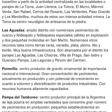
travertino a partir de la actividad centralizada en las localidades o
parajes de La Toma, Juan Llerena, La Totora, El Morro, Mármol
Verde, San Rafael, Cerros del Rosario, Las Vertientes, Paso Grande
y Los Membrillos, muchos de estos con intensa actividad minera. La
Toma es centro neurálgico de artesanos de la piedra.
Las Aguadas
: amplio distrito con numerosos yacimientos de
cuarzo y feldespato y feldespatos especiales (albita) en explotación
y dos pequeñas moliendas en San Martín. Numerosos otros
recursos tales como tierras raras, vanadio, plata, plomo, litio y
berilio. Muy buena infraestructura. Son abarcados por el distrito los
parajes Las Aguadas, Las Chacras, Villa de Praga, San Isidro y
Guanaco Pampa, Las Lagunas y Rincón del Carmen.
Potrerillo
: centro productor de granito ornamental de importancia
nacional e internacional. Gran concentración de yacimientos
actualmente en producción y con potencial de crecimiento en
cuanto a volumen y diversificación de productos industriales. Con
recursos humanos altamente capacitados.
Pampa del Tamboreo
: centro productor principal de la Argentina
de laja pizarra en amplias variedades que concentra gran número
de yacimientos en producción, pequeños establecimientos en
producción y recursos potenciales; con muy buena infraestructura.