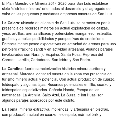
El Plan Maestro de Minería 2014-2020 para San Luis establece
siete “distritos mineros” orientados al desarrollo y el agregado de
valor en las pequeñas y medianas empresas mineras de San Luis.
La Calera
: ubicado en el oeste de San Luis, se caracteriza por la
presencia de recursos mineros en actual explotación de calizas,
yeso, arcillas, arenas silíceas y potenciales manganeso, esteatita,
grafitos y amplias posibilidades y perspectivas de crecimiento.
Potencialmente posee expectativas en actividad de arenas para uso
petrolero (fracking sand) y en actividad artesanal. Algunos parajes
involucrados son Naranjo Esquino, Santa Rosa, Represa del
Carmen, Jarrilla, Cortaderas, San Isidro y San Pedro.
La Carolina
: fuerte caracterización histórica minera aurífera y
artesanal. Marcada identidad minera en la zona con presencia de
turismo minero actual y potencial. Con actual producción de cuarzo,
feldespato y algunas lajas. Recursos potenciales en litio, cuarzo y
feldespatos especializados. Cañada Honda, Pampa de las
invernadas, La Arenilla, Salto Azul, La Suiza e Inti Huasi son
algunos parajes abarcados por este distrito.
La Toma
: minería extractiva, moliendas y artesanía en piedras,
con producción actual en cuarzo, feldespato, mármol ónix y