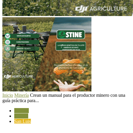
Inicio
Minería
Crean un manual para el productor minero con una
guía práctica para...
Minería
Política
San Luis