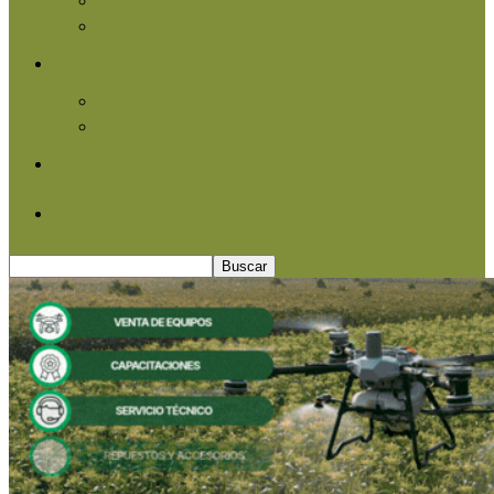
Agroindustria
Otros
Informe Especial
Entrevistas
Contacto
Quiénes somos