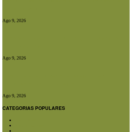
Manuel Rosa lleva la agricultura de precisión a
los campos de...
Ago 9, 2026
Christian Quevedo: «Dupuy dejó de estar ausente
y hoy tiene una...
Ago 9, 2026
Desde Batavia, el viajero a caballo Álvaro
Biderman reivindicó el valor...
Ago 9, 2026
CATEGORIAS POPULARES
San Luis
5857
Agricultura
2684
Ganadería
2568