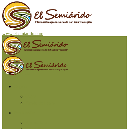
www.elsemiarido.com
Inicio
San Luis
Región
Cuyo
Resto del país
Producción
Agricultura
Ganadería