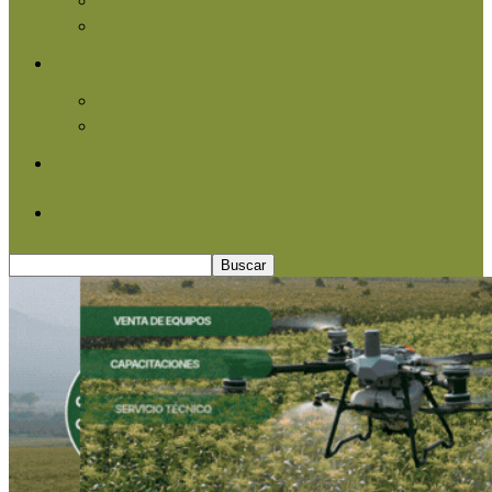
Agroindustria
Otros
Informe Especial
Entrevistas
Contacto
Quiénes somos