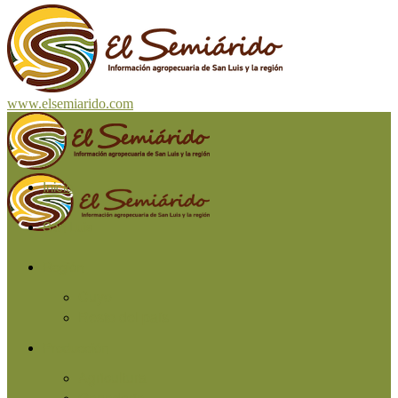
www.elsemiarido.com
Inicio
San Luis
Región
Cuyo
Resto del país
Producción
Agricultura
Ganadería