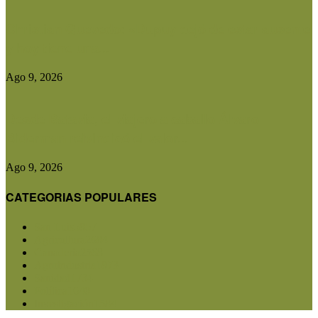
Christian Quevedo: «Dupuy dejó de estar ausente
y hoy tiene una...
Ago 9, 2026
Desde Batavia, el viajero a caballo Álvaro
Biderman reivindicó el valor...
Ago 9, 2026
CATEGORIAS POPULARES
San Luis
5857
Agricultura
2684
Ganadería
2568
Agroindustria
1873
Sanidad
1734
Política
1640
Investigación
1584