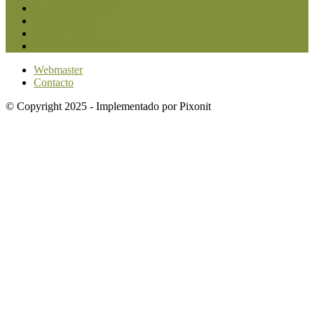
Agroindustria
1873
Sanidad
1734
Política
1640
Investigación
1584
Webmaster
Contacto
© Copyright 2025 - Implementado por Pixonit