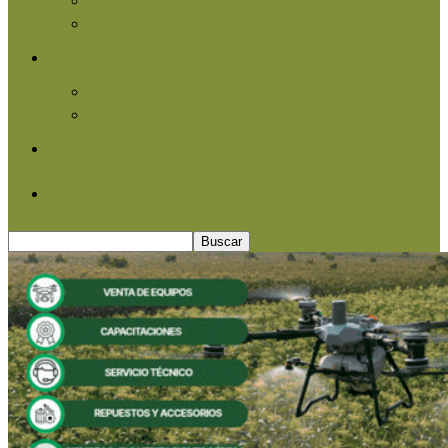
Agroindustria
Otros
Informe Especial
Entrevistas
Contacto
Quiénes somos