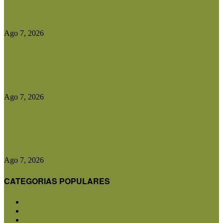
Europea crecieron un 30% en...
Ago 7, 2026
Ser Beef invertirá US$10 millones en una planta
de biogás y...
Ago 7, 2026
La ganadería cambia: Cómo evolucionan la
producción y el consumo de...
Ago 7, 2026
CATEGORIAS POPULARES
San Luis
5852
Agricultura
2683
Ganadería
2567