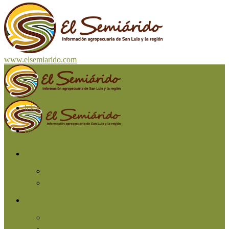
www.elsemiarido.com
Inicio
San Luis
Región
Cuyo
Resto del país
Producción
Agricultura
Ganadería