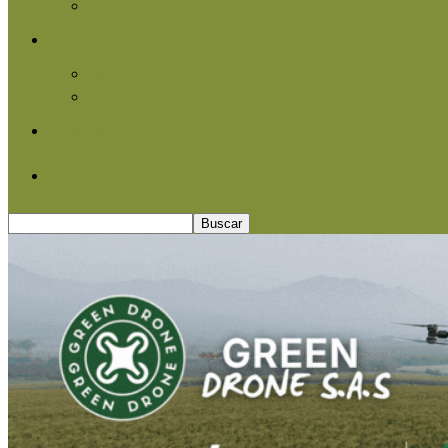
Agroindustria
Otros
Informe Especial
Entrevistas
Contacto
Quiénes somos