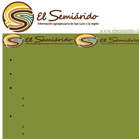
www.elsemiarido.
Inicio
San Luis
Región
Cuyo
Resto del país
Producción
Agricultura
Ganadería