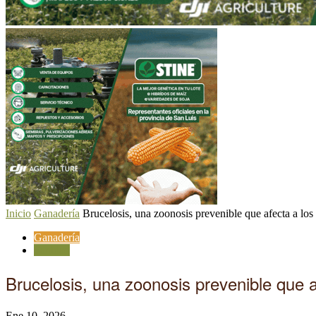
Inicio
Ganadería
Brucelosis, una zoonosis prevenible que afecta a los 
Ganadería
Sanidad
Brucelosis, una zoonosis prevenible que a
Ene 10, 2026