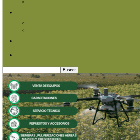
Agroindustria
Otros
Informe Especial
Entrevistas
Contacto
Quiénes somos