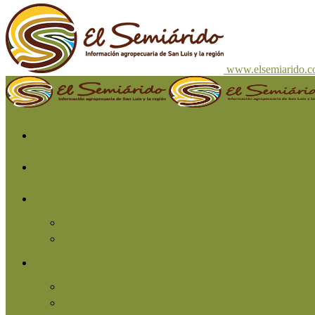
www.elsemiarido.
Inicio
San Luis
Región
Cuyo
Resto del país
Producción
Agricultura
Ganadería