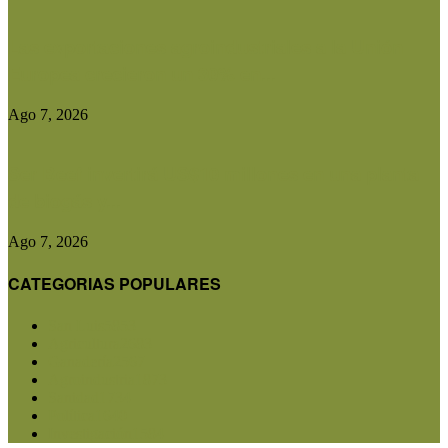
Las exportaciones agroindustriales a la Unión
Europea crecieron un 30% en...
Ago 7, 2026
Ser Beef invertirá US$10 millones en una planta
de biogás y...
Ago 7, 2026
CATEGORIAS POPULARES
San Luis
5853
Agricultura
2683
Ganadería
2567
Agroindustria
1873
Sanidad
1734
Política
1640
Investigación
1584