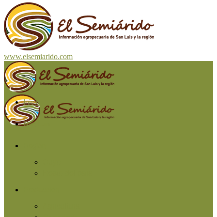
www.elsemiarido.com
Inicio
San Luis
Región
Cuyo
Resto del país
Producción
Agricultura
Ganadería