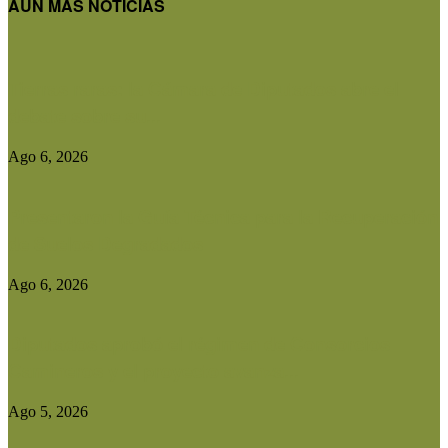
AUN MAS NOTICIAS
Tierras raras: la Cámara de Diputados abre el
debate sobre su...
Ago 6, 2026
Presentaron la Guía Técnica para la Recuperación
de Suelos Degradados
Ago 6, 2026
Diputados aprobó el régimen de Consorcios
Camineros y el proyecto avanza...
Ago 5, 2026