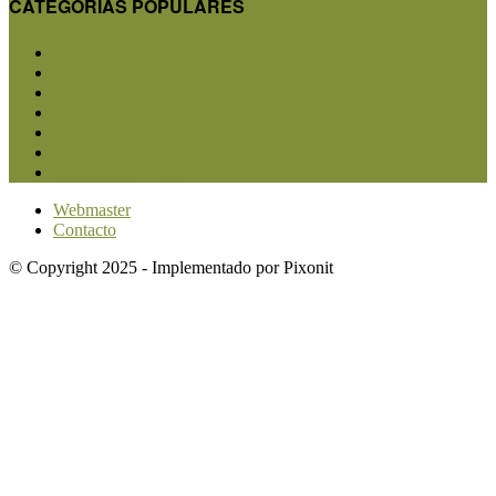
CATEGORIAS POPULARES
San Luis
5851
Agricultura
2683
Ganadería
2566
Agroindustria
1870
Sanidad
1734
Política
1640
Investigación
1584
Webmaster
Contacto
© Copyright 2025 - Implementado por Pixonit