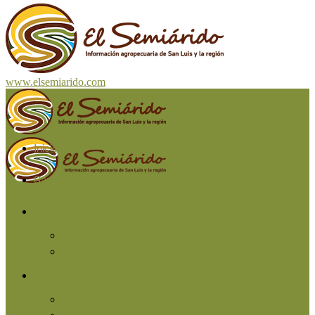
www.elsemiarido.com
Inicio
San Luis
Región
Cuyo
Resto del país
Producción
Agricultura
Ganadería