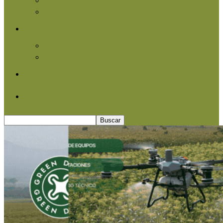
Agroindustria
Otros
Informe Especial
Entrevistas
Contacto
Quiénes somos