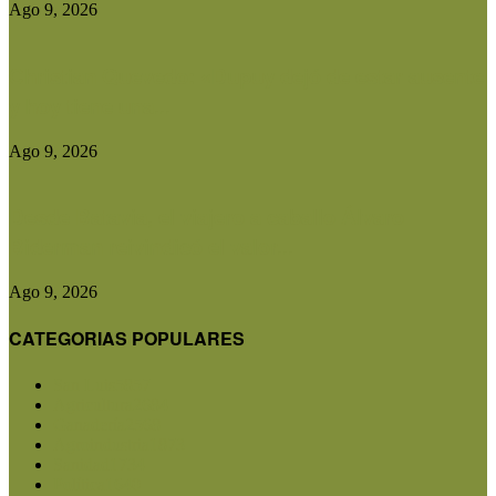
Ago 9, 2026
Christian Quevedo: «Dupuy dejó de estar ausente
y hoy tiene una...
Ago 9, 2026
Desde Batavia, el viajero a caballo Álvaro
Biderman reivindicó el valor...
Ago 9, 2026
CATEGORIAS POPULARES
San Luis
5857
Agricultura
2684
Ganadería
2568
Agroindustria
1873
Sanidad
1734
Política
1640