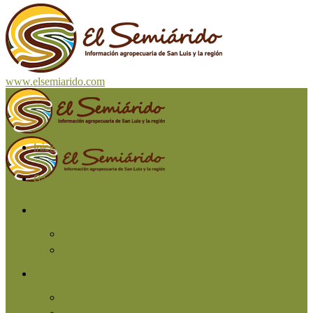
www.elsemiarido.com
Inicio
San Luis
Región
Cuyo
Resto del país
Producción
Agricultura
Ganadería