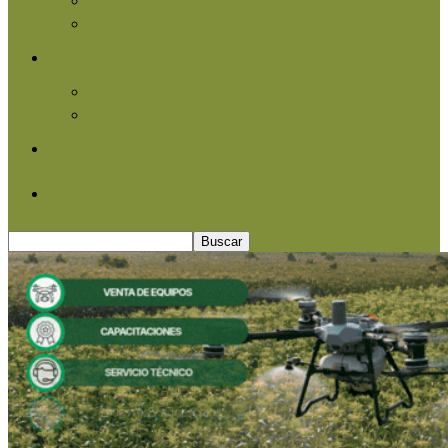
Agroindustria
Otros
Informe Especial
Entrevistas
Contacto
Quiénes somos