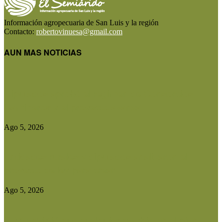
Información agropecuaria de San Luis y la región
Contacto:
robertovinuesa@gmail.com
AUN MAS NOTICIAS
Diputados aprobó el régimen de Consorcios
Camineros y el proyecto avanza...
Ago 5, 2026
Entidades rurales y diputados analizaron el
proyecto de ley para crear...
Ago 5, 2026
CRA advirtió que cualquier cambio en el plan