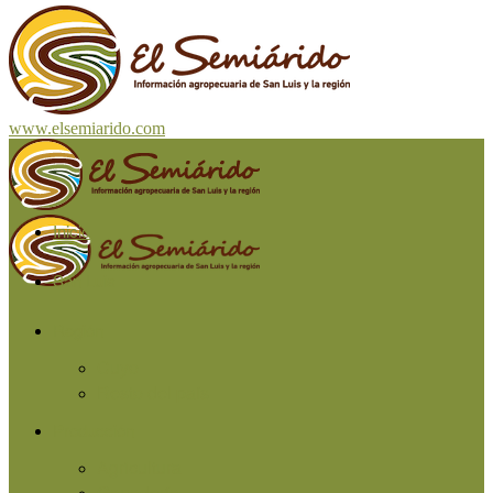
www.elsemiarido.com
Inicio
San Luis
Región
Cuyo
Resto del país
Producción
Agricultura
Ganadería