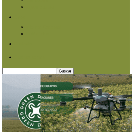
Agroindustria
Otros
Informe Especial
Entrevistas
Contacto
Quiénes somos