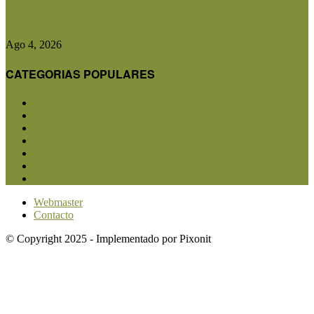
contra la aftosa...
Ago 4, 2026
CATEGORIAS POPULARES
San Luis
5850
Agricultura
2682
Ganadería
2566
Agroindustria
1870
Sanidad
1734
Política
1639
Investigación
1584
Webmaster
Contacto
© Copyright 2025 - Implementado por Pixonit