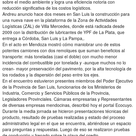
sobre el medio ambiente y logra una eficiencia notoria con
reducción significativa de los costos logísticos.
Andreu anuncio hace dos meses en San Luis la construcción para
una nueva nave en la plataforma de la Zona de Actividades
Logísticas (ZAL) de Villa Mercedes, donde está radicada desde
2009 con la distribución de lubricantes de YPF de La Plata, que
entrega a Córdoba, San Luis y La Pampa,.
En el acto en Mendoza mostró cómo maniobrar uno de estos
potentes camiones con dos remolques que suman beneficios al
transporte: más toneladas (casi el doble) con mucho menor
incidencia del combustible por tonelada y -aunque muchos no lo
crean- mayor preservación del pavimento, por la alta tecnología de
los rodados y la dispersión del peso entre los ejes.
En el encuentro estuvieron presentes miembros del Poder Ejecutivo
de la Provincia de San Luis, funcionarios de los Ministerios de
Industria, Comercio y Servicios Públicos de la Provincia,
Legisladores Provinciales. Cámaras empresarias y Representantes
de diversas empresas mendocinas, describió hoy el portal Ecocuyo.
Durante la media jornada se hicieron presentaciones técnicas del
producto, resultado de pruebas realizadas y estado del proceso
administrativo legal en el que se encuentra, abriéndose un espacio
para preguntas y respuestas. Luego de eso se realizaron pruebas
de conducción y frenado sobre la playa del predio.