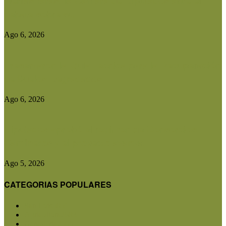
Tierras raras: la Cámara de Diputados abre el
debate sobre su...
Ago 6, 2026
Presentaron la Guía Técnica para la Recuperación
de Suelos Degradados
Ago 6, 2026
Diputados aprobó el régimen de Consorcios
Camineros y el proyecto avanza...
Ago 5, 2026
CATEGORIAS POPULARES
San Luis
5851
Agricultura
2683
Ganadería
2566