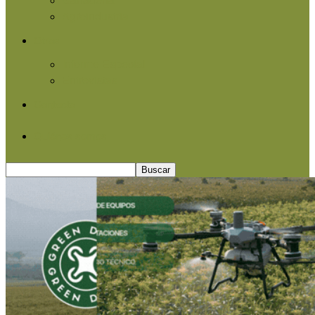
Agroindustria
Otros
Informe Especial
Entrevistas
Contacto
Quiénes somos