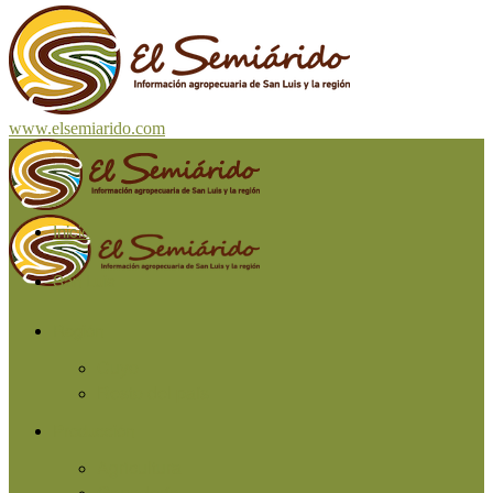
www.elsemiarido.com
Inicio
San Luis
Región
Cuyo
Resto del país
Producción
Agricultura
Ganadería