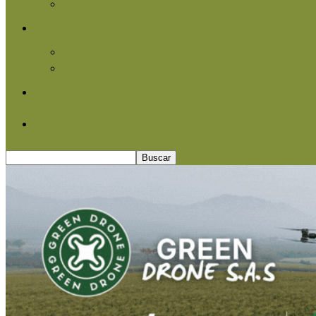
Agroindustria
Otros
Informe Especial
Entrevistas
Contacto
Quiénes somos