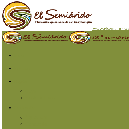
www.elsemiarido.
Inicio
San Luis
Región
Cuyo
Resto del país
Producción
Agricultura
Ganadería