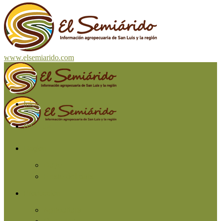
www.elsemiarido.com
Inicio
San Luis
Región
Cuyo
Resto del país
Producción
Agricultura
Ganadería