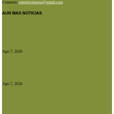
Contacto:
robertovinuesa@gmail.com
AUN MAS NOTICIAS
Las exportaciones agroindustriales a la Unión
Europea crecieron un 30% en...
Ago 7, 2026
Ser Beef invertirá US$10 millones en una planta
de biogás y...
Ago 7, 2026
La ganadería cambia: Cómo evolucionan la
producción y el consumo de...