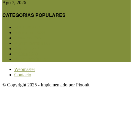
Ago 7, 2026
CATEGORIAS POPULARES
San Luis
5852
Agricultura
2683
Ganadería
2567
Agroindustria
1873
Sanidad
1734
Política
1640
Investigación
1584
Webmaster
Contacto
© Copyright 2025 - Implementado por Pixonit