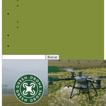
Agroindustria
Otros
Informe Especial
Entrevistas
Contacto
Quiénes somos