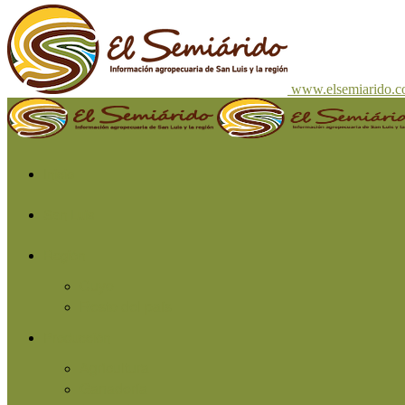
www.elsemiarido.
Inicio
San Luis
Región
Cuyo
Resto del país
Producción
Agricultura
Ganadería