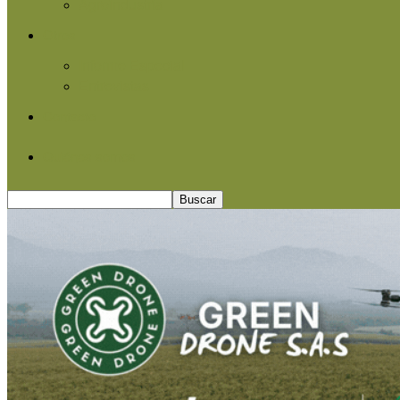
Agroindustria
Otros
Informe Especial
Entrevistas
Contacto
Quiénes somos