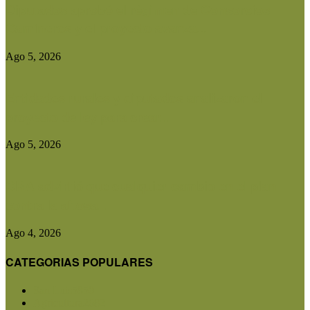
Diputados aprobó el régimen de Consorcios
Camineros y el proyecto avanza...
Ago 5, 2026
Entidades rurales y diputados analizaron el
proyecto de ley para crear...
Ago 5, 2026
CRA advirtió que cualquier cambio en el plan
contra la aftosa...
Ago 4, 2026
CATEGORIAS POPULARES
San Luis
5850
Agricultura
2682