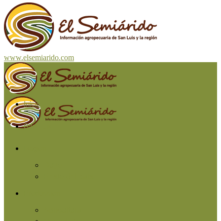
www.elsemiarido.com
Inicio
San Luis
Región
Cuyo
Resto del país
Producción
Agricultura
Ganadería