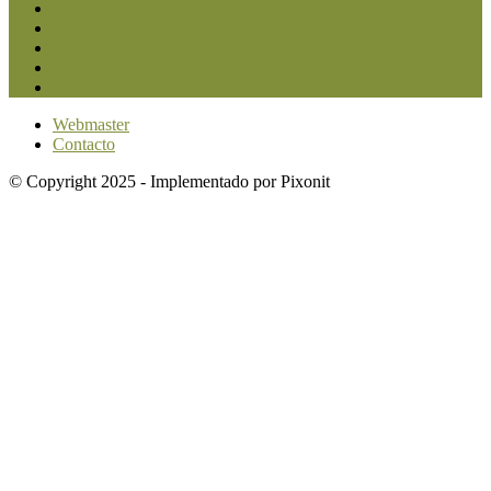
Ganadería
2566
Agroindustria
1870
Sanidad
1734
Política
1639
Investigación
1584
Webmaster
Contacto
© Copyright 2025 - Implementado por Pixonit