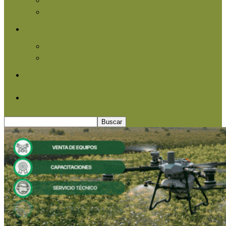
Agroindustria
Otros
Informe Especial
Entrevistas
Contacto
Quiénes somos