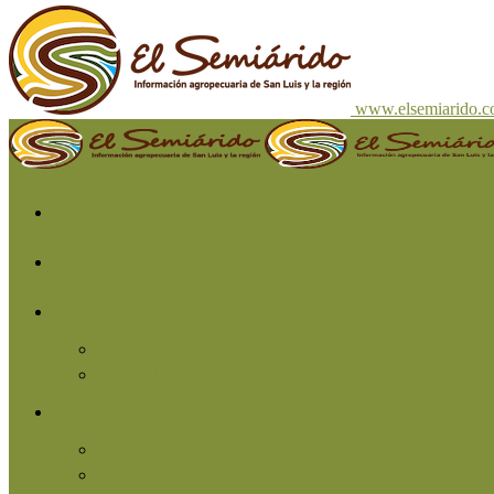
www.elsemiarido.
Inicio
San Luis
Región
Cuyo
Resto del país
Producción
Agricultura
Ganadería