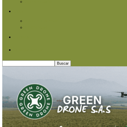
Agroindustria
Otros
Informe Especial
Entrevistas
Contacto
Quiénes somos