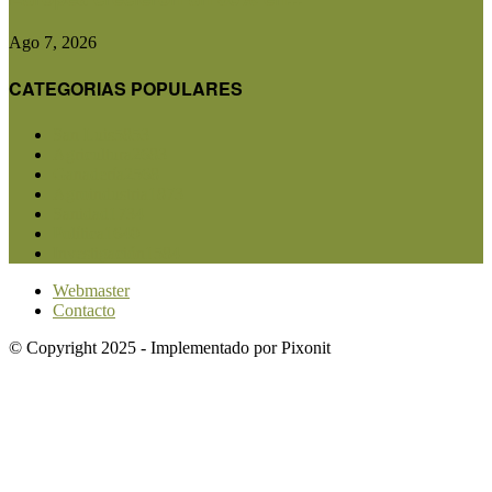
Ago 7, 2026
CATEGORIAS POPULARES
San Luis
5853
Agricultura
2683
Ganadería
2568
Agroindustria
1873
Sanidad
1734
Política
1640
Investigación
1584
Webmaster
Contacto
© Copyright 2025 - Implementado por Pixonit