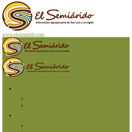
www.elsemiarido.com
Inicio
San Luis
Región
Cuyo
Resto del país
Producción
Agricultura
Ganadería