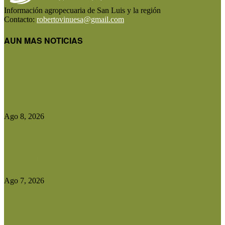
Información agropecuaria de San Luis y la región
Contacto:
robertovinuesa@gmail.com
AUN MAS NOTICIAS
Precios de la hacienda: rebote moderado en los
precios del gordo,...
Ago 8, 2026
El Gobierno reconstruirá las losas de la Autopista
entre Villa Mercedes...
Ago 7, 2026
Las exportaciones agroindustriales a la Unión
Europea crecieron un 30% en...