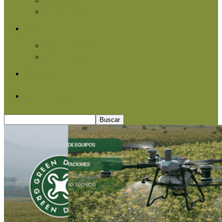
Agroindustria
Otros
Informe Especial
Entrevistas
Contacto
Quiénes somos